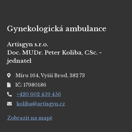
Gynekologická ambulance
Artisgyn s.r.o.
Doc. MUDr. Peter Koliba, CSc. -
jednatel
Míru 164, Vyšší Brod, 382 73
IČ: 17980186
+420 602 459 456
koliba@artisgyn.cz
Zobrazit na mapě