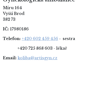
Míru 164
Vyšší Brod
382 73
IČ:
17980186
Telefon:
+420 602 459 456
- sestra
+420 725 868 603 - lékař
Email:
koliba@artisgyn.cz